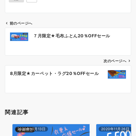
前のページへ
投
７月限定★毛布ふとん20％OFFセール
稿
ナ
次のページへ
ビ
ゲ
8月限定★カーペット・ラグ20％OFFセール
ー
シ
ョ
関連記事
ン
2020年10月13日
2020年11月26日