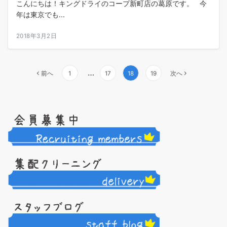
こんにちは！キングドライのコープ新町店の葛原です。 今
年は東京でも...
2018年3月2日
投
…
前へ
1
17
18
19
次へ
稿
ナ
ビ
ゲ
ー
シ
ョ
ン